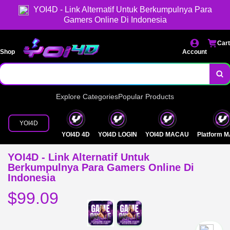
YOI4D - Link Alternatif Untuk Berkumpulnya Para
Gamers Online Di Indonesia
Cart
Shop
Account
Explore Categories
Popular Products
YOI4D
YOI4D 4D
YOI4D LOGIN
YOI4D MACAU
Platform 
YOI4D - Link Alternatif Untuk
Berkumpulnya Para Gamers Online Di
Indonesia
$99.09