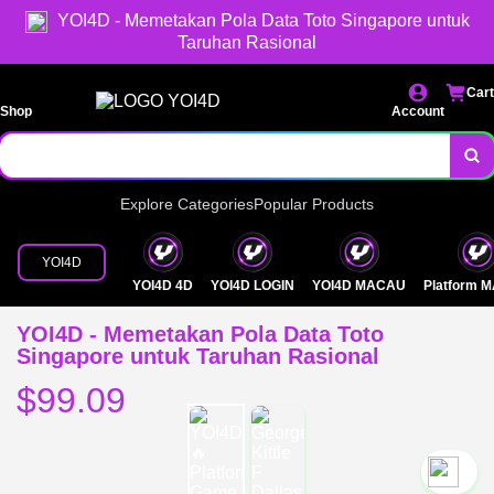
YOI4D - Memetakan Pola Data Toto Singapore untuk
Taruhan Rasional
Cart
Shop
Account
Explore Categories
Popular Products
YOI4D
YOI4D 4D
YOI4D LOGIN
YOI4D MACAU
Platform 
YOI4D - Memetakan Pola Data Toto
Singapore untuk Taruhan Rasional
$99.09
`2