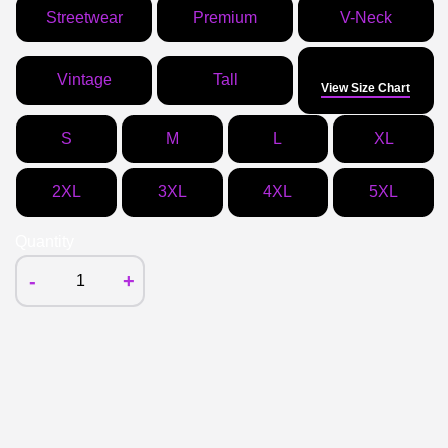
Streetwear
Premium
V-Neck
Size
Vintage
Tall
View Size Chart
S
M
L
XL
2XL
3XL
4XL
5XL
Quantity
-
+