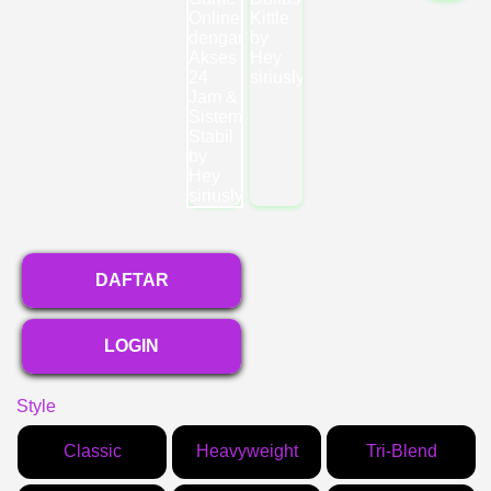
DAFTAR
LOGIN
Style
Classic
Heavyweight
Tri-Blend