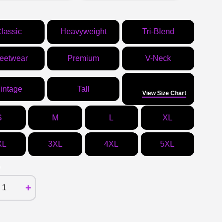
lassic
Heavyweight
Tri-Blend
reetwear
Premium
V-Neck
Size
intage
Tall
View Size Chart
S
M
L
XL
XL
3XL
4XL
5XL
y
+