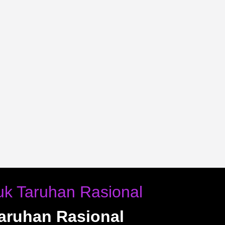
uk Taruhan Rasional
aruhan Rasional