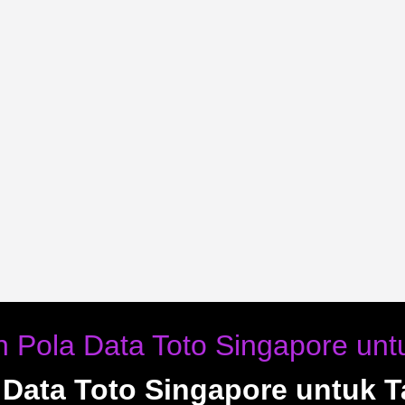
Pola Data Toto Singapore unt
Data Toto Singapore untuk T