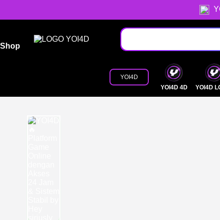
Y
Shop
YOI4D
YOI4D 4D
YOI4D L