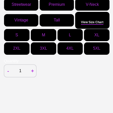
Streetwear
Premium
V-Neck
Size
Vintage
Tall
View Size Chart
S
M
L
XL
2XL
3XL
4XL
5XL
Quantity
-
+