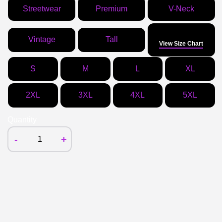
Streetwear
Premium
V-Neck
Size
Vintage
Tall
View Size Chart
S
M
L
XL
2XL
3XL
4XL
5XL
Quantity
-
+