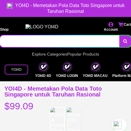
YOI4D - Memetakan Pola Data Toto Singapore untuk
Taruhan Rasional
Cart
Shop
Account
Explore Categories
Popular Products
YOI4D
YOI4D 4D
YOI4D LOGIN
YOI4D MACAU
Platform 
YOI4D - Memetakan Pola Data Toto
Singapore untuk Taruhan Rasional
$99.09
`2