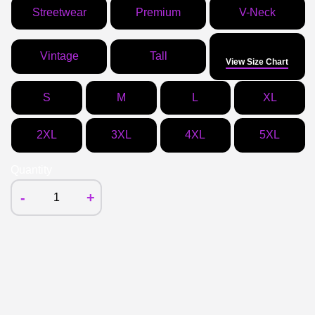
Streetwear
Premium
V-Neck
Size
Vintage
Tall
View Size Chart
S
M
L
XL
2XL
3XL
4XL
5XL
Quantity
-
+