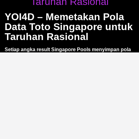
Taruhan Rasional
YOI4D – Memetakan Pola
Data Toto Singapore untuk
Taruhan Rasional
Setiap angka result Singapore Pools menyimpan pola
tersembunyi.
YOI4D
mengolah 100 undian terakhir
menjadi peta frekuensi yang mudah dipahami.
Hasilnya, taruhan tidak lagi bergantung pada firasat,
melainkan pada
data
.
Dari Data Mentah ke Peta
Frekuensi
Peta frekuensi menunjukkan berapa kali setiap angka
muncul. Platform ini menyajikannya secara visual, dari
angka 1 hingga 49. Data bersumber langsung dari
Singapore Pools dan diolah tanpa opini.
Angka Hangat dan Dingin