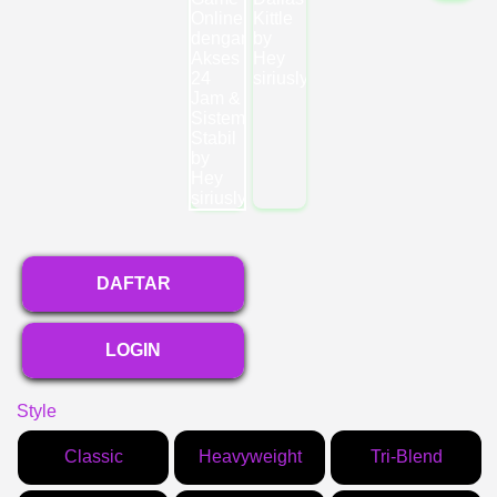
DAFTAR
LOGIN
Style
Classic
Heavyweight
Tri-Blend