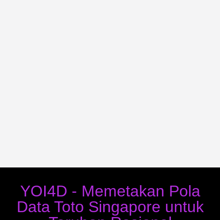
YOI4D - Memetakan Pola
Data Toto Singapore untuk