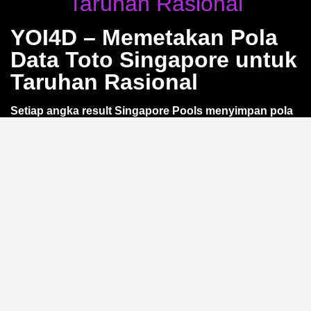
Taruhan Rasional
YOI4D – Memetakan Pola
Data Toto Singapore untuk
Taruhan Rasional
Setiap angka result Singapore Pools menyimpan pola
tersembunyi.
YOI4D
mengolah 100 undian terakhir
menjadi peta frekuensi yang mudah dipahami.
Hasilnya, taruhan tidak lagi bergantung pada firasat,
melainkan pada
data
.
Dari Data Mentah ke Peta
Frekuensi
Peta frekuensi menunjukkan berapa kali setiap angka
muncul. Platform ini menyajikannya secara visual, dari
angka 1 hingga 49. Data bersumber langsung dari
Singapore Pools dan diolah tanpa opini.
Angka Hangat dan Dingin